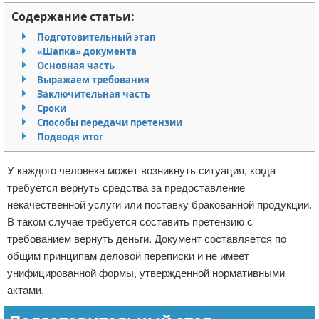
Содержание статьи:
Отказ от ответственности
Миграционное право
Подготовительный этап
Административное право
«Шапка» документа
Основная часть
Выражаем требования
Пенсия, пособия и льготы
Заключительная часть
Сроки
Семейное право
Способы передачи претензии
Подводя итог
Льготы и компенсации
У каждого человека может возникнуть ситуация, когда
Наследство и завещания
требуется вернуть средства за предоставление
некачественной услуги или поставку бракованной продукции.
Медицинское право
В таком случае требуется составить претензию с
требованием вернуть деньги. Документ составляется по
Уголовное право
общим принципам деловой переписки и не имеет
унифицированной формы, утвержденной нормативными
Нотариат в РФ
актами.
Земельное право