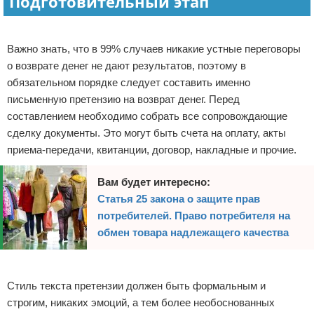
Подготовительный этап
Право собственности
Реклама
Важно знать, что в 99% случаев никакие устные переговоры
Исполнительное производство
о возврате денег не дают результатов, поэтому в
обязательном порядке следует составить именно
Судопроизводство
письменную претензию на возврат денег. Перед
Защита прав потребителей
составлением необходимо собрать все сопровождающие
сделку документы. Это могут быть счета на оплату, акты
приема-передачи, квитанции, договор, накладные и прочие.
Вам будет интересно:
Статья 25 закона о защите прав
потребителей. Право потребителя на
обмен товара надлежащего качества
Реклама
Стиль текста претензии должен быть формальным и
строгим, никаких эмоций, а тем более необоснованных