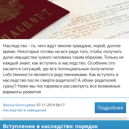
Отказ от ответственности
Миграционное право
Административное право
Пенсия, пособия и льготы
Наследство - то, чего ждут многие граждане, порой, долгое
Семейное право
время. Некоторые готовы на все ради того, чтобы получить
долю имущества чужого человека таким образом. Только не
Льготы и компенсации
каждый знает, как вступить в наследство. Особенно это
касается ситуаций, где все потенциальные получатели
Наследство и завещания
собственности являются родственниками. Как вступить в
наследство после смерти родителя? А обоих родителей
Медицинское право
сразу? Ниже мы постараемся рассмотреть все возможные
варианты развития
Уголовное право
Жанна Богатырева
07-11-2019 06:17
Подробнее
Наследство и завещания
Нотариат в РФ
Земельное право
Вступление в наследство: порядок