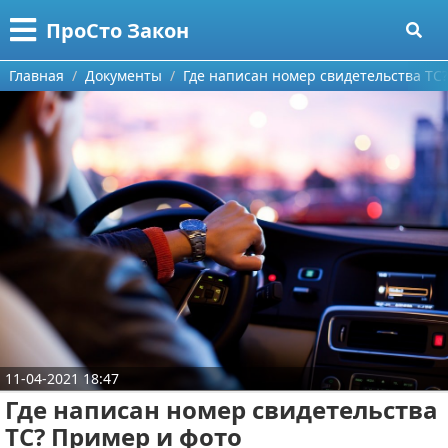
Меню
X
ПроСто Закон
Главная
Главная
Документы
Где написан номер свидетельства ТС
Категории
Поиск
Страхование
О проекте
Документы
Контакты
Гражданское право
Сотрудничество
Жилищное право
Размещение рекламы
Финансовое право
11-04-2021 18:47
Для правообладателей
Налоговое право
Где написан номер свидетельства
Условия предоставления информации
Трудовое право
ТС? Пример и фото