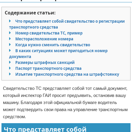
Отказ от ответственности
Миграционное право
Содержание статьи:
Административное право
Что представляет собой свидетельство о регистрации
транспортного средства
Номер свидетельства ТС, пример
Пенсия, пособия и льготы
Месторасположение номера
Когда нужно сменить свидетельство
Семейное право
В каких ситуациях может пригодиться номер
документа
Льготы и компенсации
Размеры штрафных санкций
Паспорт транспортного средства
Наследство и завещания
Изъятие транспортного средства на штрафстоянку
Медицинское право
Свидетельство ТС представляет собой тот самый документ,
который инспектор ГАИ просит предъявить, остановив вашу
Уголовное право
машину. Благодаря этой официальной бумаге водитель
может подтвердить свои права на управление транспортным
Нотариат в РФ
средством.
Земельное право
Что представляет собой