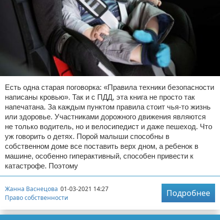
Отказ от ответственности
Миграционное право
Административное право
Пенсия, пособия и льготы
Семейное право
Есть одна старая поговорка: «Правила техники безопасности
написаны кровью». Так и с ПДД, эта книга не просто так
Льготы и компенсации
напечатана. За каждым пунктом правила стоит чья-то жизнь
или здоровье. Участниками дорожного движения являются
Наследство и завещания
не только водитель, но и велосипедист и даже пешеход. Что
уж говорить о детях. Порой малыши способны в
Медицинское право
собственном доме все поставить верх дном, а ребенок в
машине, особенно гиперактивный, способен привести к
катастрофе. Поэтому
Уголовное право
Жанна Васнецова
01-03-2021 14:27
Нотариат в РФ
Подробнее
Право собственности
Земельное право