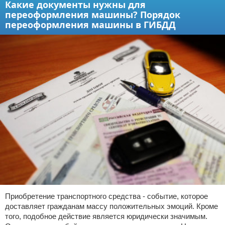
Какие документы нужны для
переоформления машины? Порядок
Право собственности
переоформления машины в ГИБДД
Исполнительное производство
Судопроизводство
Защита прав потребителей
Приобретение транспортного средства - событие, которое
доставляет гражданам массу положительных эмоций. Кроме
того, подобное действие является юридически значимым.