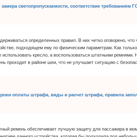
 замера светопропускаемости, соответствие требованиям Г
держиваться определенных правил. В них четко оговорено, что 
ойстве, подходящем ему по физическим параметрам. Как только
е использовать кресло, а воспользоваться штатными ремнями. 
мень проходит в районе шеи, что не улучшает ситуацию с безопа
роки оплаты штрафа, виды и расчет штрафа, правила запо
тный ремень обеспечивает лучшую защиту для пассажира в мом
нативе данного устройства, которая бы подходила под неболь