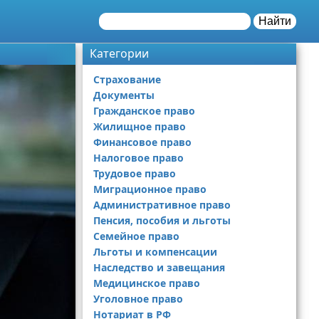
Найти
Категории
Страхование
Документы
Гражданское право
Жилищное право
Финансовое право
Налоговое право
Трудовое право
Миграционное право
Административное право
Пенсия, пособия и льготы
Семейное право
Льготы и компенсации
Наследство и завещания
Медицинское право
Уголовное право
Нотариат в РФ