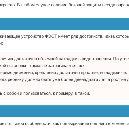
кресло. В любом случае наличие боковой защиты всегда оправд
ивающее устройство ФЭСТ имеет ряд достоинств, из-за которы
и:
аличию достаточно объемной накладки в виде трапеции. По утв
ой остановке, также не затрагивается шея.
 время движения, крепления достаточно простые, но надежные.
гда ребенку должно быть уже более двенадцати лет, а рост не д
 с собой и пользоваться, к примеру, в такси.
ет от такой особенности, как подныривание под него в момент 