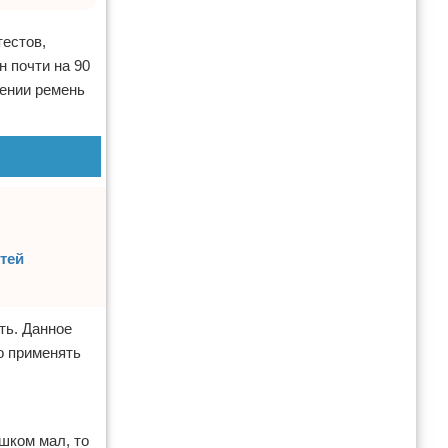
естов,
 почти на 90
жении ремень
тей
ть. Данное
о применять
шком мал, то