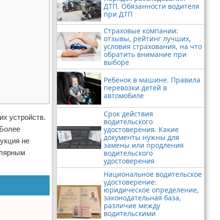
ДТП. Обязанности водителя
при ДТП
Страховые компании:
отзывы, рейтинг лучших,
условия страхования, на что
обратить внимание при
выборе
Ребенок в машине. Правила
перевозки детей в
автомобиле
Срок действия
х устройств.
водительского
 Более
удостоверения. Какие
документы нужны для
укция не
замены или продления
улярным
водительского
удостоверения
Национальное водительское
удостоверение:
юридическое определение,
законодательная база,
различие между
водительскими