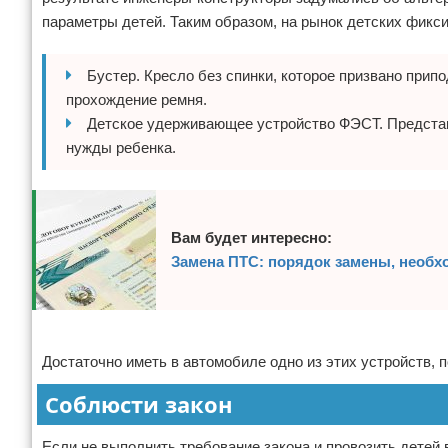
параметры детей. Таким образом, на рынок детских фикс
Бустер. Кресло без спинки, которое призвано при
прохождение ремня.
Детское удерживающее устройство ФЭСТ. Представ
нужды ребенка.
Вам будет интересно:
Замена ПТС: порядок замены, необ
Реклама
Достаточно иметь в автомобиле одно из этих устройств,
Соблюсти закон
Если не выполнить требование закона и провозить детей