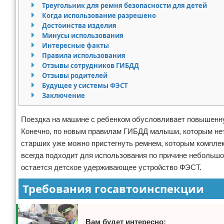
Треугольник для ремня безопасности для детей
Право собственности
Когда использование разрешено
Достоинства изделия
Минусы использования
Исполнительное производство
Интересные факты
Правила использования
Судопроизводство
Отзывы сотрудников ГИБДД
Отзывы родителей
Защита прав потребителей
Будущее у системы ФЭСТ
Заключение
Поездка на машине с ребенком обусловливает повышенн
Конечно, по новым правилам ГИБДД малыши, которым нет 
старших уже можно пристегнуть ремнем, которым компле
всегда подходит для использования по причине небольшо
остается детское удерживающее устройство ФЭСТ.
Требования госавтоинспекции
Вам будет интересно: