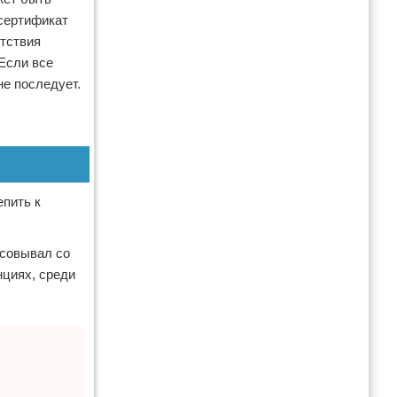
сертификат
етствия
 Если все
е последует.
пить к
асовывал со
нциях, среди