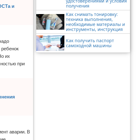
удостоверениями и условия
получения
ОСТа и
Как снимать тонировку:
техника выполнения,
необходимые материалы и
инструменты, инструкция
Как получить паспорт
чадо
самоходной машины
 ребенок
Но их
сностью при
лнения
ент аварии. В
шие