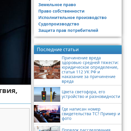
Земельное право
Право собственности
Исполнительное производство
Судопроизводство
Защита прав потребителей
Реклама
Последние статьи
Причинение вреда
здоровью средней тяжести:
юридическое определение,
статья 112 УК РФ и
наказание за причинение
вреда
твия,
Цвета светофора, его
устройство и разновидности
Где написан номер
свидетельства ТС? Пример и
фото
Порядок расследования