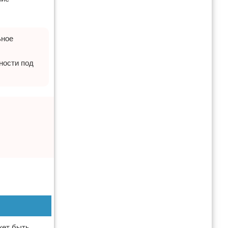
ьное
ности под
жет быть