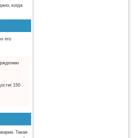
ано, когда
х его
ерждению
остиг 150
аварии. Такая