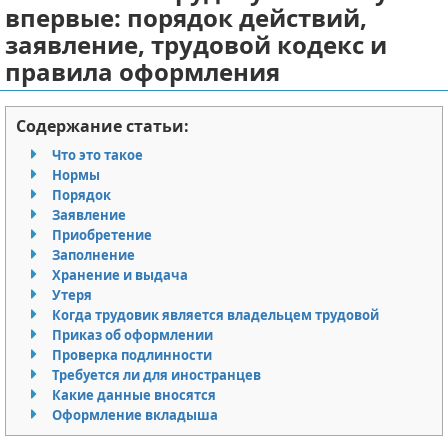
впервые: порядок действий,
Отказ от ответственности
Миграционное право
заявление, трудовой кодекс и
правила оформления
Административное право
Пенсия, пособия и льготы
Содержание статьи:
Что это такое
Семейное право
Нормы
Порядок
Льготы и компенсации
Заявление
Приобретение
Наследство и завещания
Заполнение
Хранение и выдача
Утеря
Медицинское право
Когда трудовик является владельцем трудовой
Приказ об оформлении
Уголовное право
Проверка подлинности
Требуется ли для иностранцев
Нотариат в РФ
Какие данные вносятся
Оформление вкладыша
Земельное право