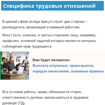
Специфика трудовых отношений
Право собственности
Реклама
Исполнительное производство
В данной сфере всегда присутствуют две стороны –
руководитель организации и наемный работник.
Судопроизводство
Могут быть, конечно, и третьи сторонние лица, например,
Защита прав потребителей
профсоюз, основной задачей которого является контроль
соблюдения прав трудящихся.
Вам будет интересно:
Выплата отпускных: сроки выплат,
порядок начисления, основные правила
Реклама
Все условия работы, права, обязанности сторон,
ответственность должны прописываться в трудовом
договоре (ТД).