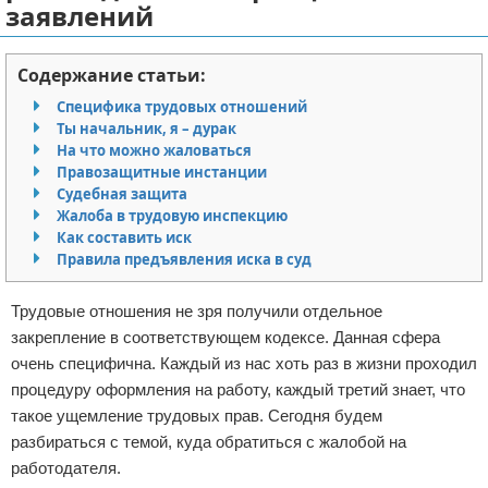
заявлений
Отказ от ответственности
Миграционное право
Содержание статьи:
Административное право
Специфика трудовых отношений
Пенсия, пособия и льготы
Ты начальник, я – дурак
На что можно жаловаться
Правозащитные инстанции
Семейное право
Судебная защита
Жалоба в трудовую инспекцию
Льготы и компенсации
Как составить иск
Правила предъявления иска в суд
Наследство и завещания
Трудовые отношения не зря получили отдельное
Медицинское право
закрепление в соответствующем кодексе. Данная сфера
очень специфична. Каждый из нас хоть раз в жизни проходил
Уголовное право
процедуру оформления на работу, каждый третий знает, что
такое ущемление трудовых прав. Сегодня будем
Нотариат в РФ
разбираться с темой, куда обратиться с жалобой на
работодателя.
Земельное право