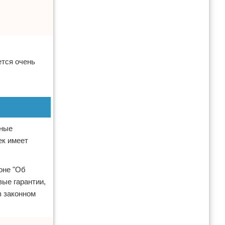
ется очень
вные
ек имеет
оне "Об
вые гарантии,
в законном