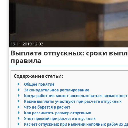
Право собственности
Исполнительное производство
Судопроизводство
19-11-2019 12:02
Защита прав потребителей
Выплата отпускных: сроки выпл
правила
Содержание статьи:
Общее понятие
Законодательное регулирование
Когда работник может воспользоваться возможность
Какие выплаты участвуют при расчете отпускных
Что не берется в расчет
Как рассчитать размер отпускных
Учет премий при расчете отпускных
Расчет отпускных при наличии неполных рабочих д