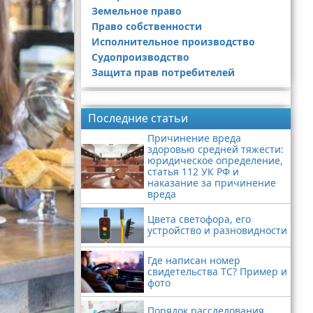
Земельное право
Право собственности
Исполнительное производство
Судопроизводство
Защита прав потребителей
Реклама
Последние статьи
Причинение вреда
здоровью средней тяжести:
юридическое определение,
статья 112 УК РФ и
наказание за причинение
вреда
Цвета светофора, его
устройство и разновидности
Где написан номер
свидетельства ТС? Пример и
фото
Порядок расследования