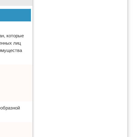
ан, которые
оенных лиц
еимущества
еобразной