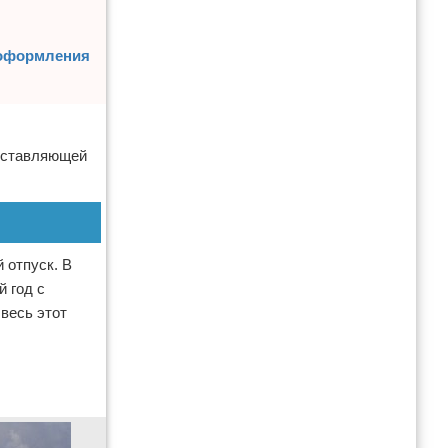
 оформления
составляющей
 отпуск. В
й год с
весь этот