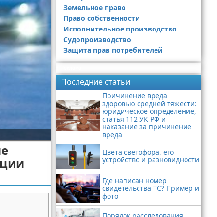
Земельное право
Право собственности
Исполнительное производство
Судопроизводство
Защита прав потребителей
Реклама
Последние статьи
Причинение вреда
здоровью средней тяжести:
юридическое определение,
статья 112 УК РФ и
наказание за причинение
вреда
ие
Цвета светофора, его
ации
устройство и разновидности
Где написан номер
свидетельства ТС? Пример и
фото
Порядок расследования