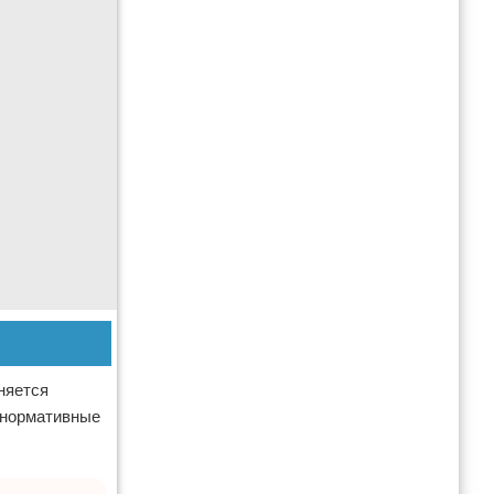
няется
е нормативные