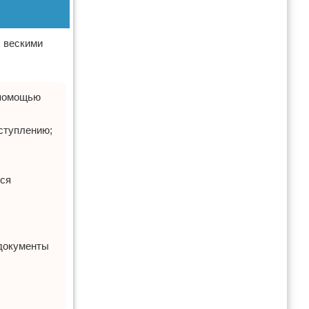
с вескими
 помощью
еступлению;
тся
 документы