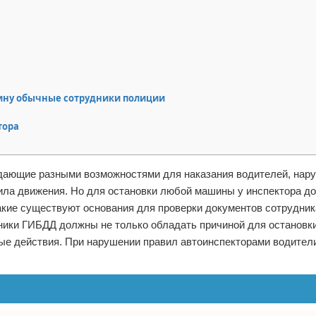
шину обычные сотрудники полиции
тора
адающие разными возможностями для наказания водителей, на
ила движения. Но для остановки любой машины у инспектора д
акие существуют основания для проверки документов сотрудни
ники ГИБДД должны не только обладать причиной для остановк
ые действия. При нарушении правил автоинспекторами водител