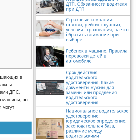
ДТП. Обязанности водителя
при ДТП
Страховые компании:
отзывы, рейтинг лучших,
условия страхования, на что
обратить внимание при
выборе
Ребенок в машине. Правила
перевозки детей в
автомобиле
Срок действия
рушающих в
водительского
удостоверения. Какие
олжны
документы нужны для
ками ДПС,
замены или продления
водительского
и машины, но
удостоверения
и могут
Национальное водительское
удостоверение:
юридическое определение,
законодательная база,
различие между
водительскими