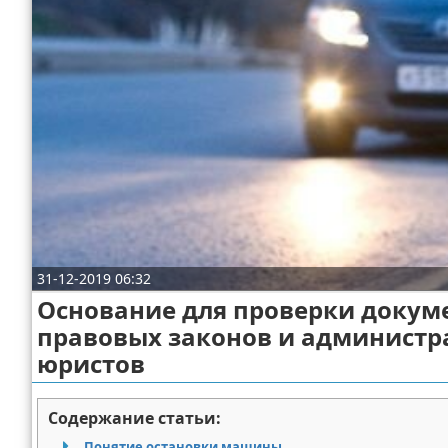
Отказ от ответственности
Миграционное право
Административное право
Пенсия, пособия и льготы
Семейное право
Льготы и компенсации
Наследство и завещания
31-12-2019 06:32
Медицинское право
Основание для проверки докум
правовых законов и администр
Уголовное право
юристов
Нотариат в РФ
Содержание статьи:
Земельное право
Понятие остановки машины