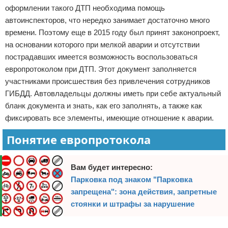
оформлении такого ДТП необходима помощь
Право собственности
автоинспекторов, что нередко занимает достаточно много
времени. Поэтому еще в 2015 году был принят законопроект,
Исполнительное производство
на основании которого при мелкой аварии и отсутствии
пострадавших имеется возможность воспользоваться
Судопроизводство
европротоколом при ДТП. Этот документ заполняется
участниками происшествия без привлечения сотрудников
Защита прав потребителей
ГИБДД. Автовладельцы должны иметь при себе актуальный
бланк документа и знать, как его заполнять, а также как
фиксировать все элементы, имеющие отношение к аварии.
Понятие европротокола
Вам будет интересно:
Парковка под знаком "Парковка
запрещена": зона действия, запретные
стоянки и штрафы за нарушение
Реклама