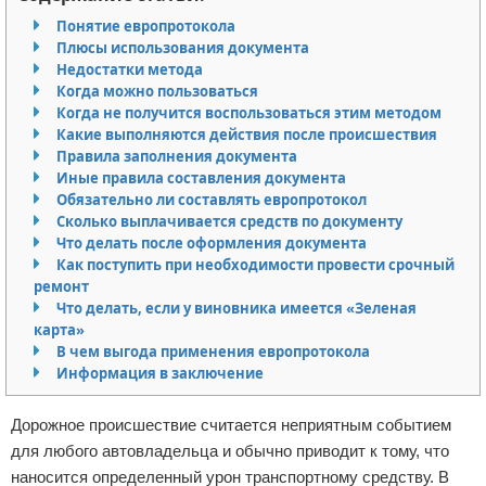
Понятие европротокола
Отказ от ответственности
Миграционное право
Плюсы использования документа
Недостатки метода
Административное право
Когда можно пользоваться
Когда не получится воспользоваться этим методом
Пенсия, пособия и льготы
Какие выполняются действия после происшествия
Правила заполнения документа
Семейное право
Иные правила составления документа
Обязательно ли составлять европротокол
Сколько выплачивается средств по документу
Льготы и компенсации
Что делать после оформления документа
Как поступить при необходимости провести срочный
Наследство и завещания
ремонт
Что делать, если у виновника имеется «Зеленая
Медицинское право
карта»
В чем выгода применения европротокола
Уголовное право
Информация в заключение
Нотариат в РФ
Дорожное происшествие считается неприятным событием
для любого автовладельца и обычно приводит к тому, что
Земельное право
наносится определенный урон транспортному средству. В