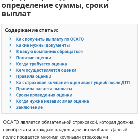
определение суммы, сроки
Отказ от ответственности
Миграционное право
выплат
Административное право
Содержание статьи:
Пенсия, пособия и льготы
Как получить выплату по ОСАГО
Какие нужны документы
Семейное право
В какую компанию обращаться
Понятие оценки
Льготы и компенсации
Когда требуется оценка
Кем осуществляется оценка
Правила оценки
Наследство и завещания
Как страховая компания оценивает ущерб после ДТП
Правила расчета выплаты
Медицинское право
Сроки проведения оценки
Когда нужна независимая оценка
Уголовное право
Заключение
Нотариат в РФ
ОСАГО является обязательной страховкой, которая должна
приобретаться каждым владельцем автомобиля. Данный
Земельное право
полис продается многими крупными страховыми