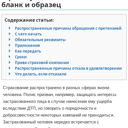
бланк и образец
Отказ от ответственности
Миграционное право
Содержание статьи:
Административное право
Распространенные причины обращения с претензией
Пенсия, пособия и льготы
С чего начать
Обязательные реквизиты
Приложения
Семейное право
Как передать
Сроки
Льготы и компенсации
Права страховой компании
Распространенные причины отказа в удовлетворении
Наследство и завещания
Что делать, если отказали
Медицинское право
Страхование распространено в разных сферах жизни
человека. Полис призван, например, защищать интересы
Уголовное право
застрахованного лица в случае нанесения ему ущерба
вследствие ДТП, но говорить о порядочности и
Нотариат в РФ
добросовестности некоторых компаний не приходиться.
Застрахованный человек нередко встречается с
Земельное право