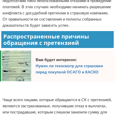
недоплатами либо необоснованными отказами в проведении
платежей. В этих случаях необходимо начинать разрешение
Право собственности
конфликта с досудебной претензии в страховую компанию.
Исполнительное производство
От правильности ее составления и полноты собранных
доказательств будет зависеть успех.
Судопроизводство
Распространенные причины
обращения с претензией
Защита прав потребителей
Вам будет интересно:
Нужен ли техосмотр для страховки
перед покупкой ОСАГО и КАСКО
Реклама
Реклама
Чаще всего лицами, которые обращаются в СК с претензией,
являются застрахованные, получившие отказ в выплатах,
или пострадавшие, которым слишком занизили сумму для