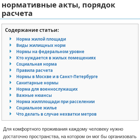
нормативные акты, порядок
Отказ от ответственности
Миграционное право
расчета
Административное право
Содержание статьи:
Пенсия, пособия и льготы
Норма жилой площади
Виды жилищных норм
Семейное право
Нормы на федеральном уровне
Кто нуждается в жилых помещениях
Льготы и компенсации
Социальная норма
Правила расчета
Нормы в Москве и в Санкт-Петербурге
Наследство и завещания
Санитарные нормы
Норма для военнослужащих
Медицинское право
Важные нюансы
Норма жилплощади при расселении
Уголовное право
Социальное жилье
Что делать в случае нехватки метров
Нотариат в РФ
Для комфортного проживания каждому человеку нужно
Земельное право
достаточно пространства, на котором он мог бы организовать