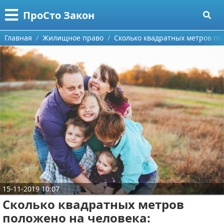
Меню
X
ПроСто Закон
Главная
Главная
Жилищное право
Сколько квадратных метров по
Категории
Поиск
Страхование
О проекте
Документы
Контакты
Гражданское право
Сотрудничество
Жилищное право
Размещение рекламы
Финансовое право
15-11-2019 10:07
Для правообладателей
Налоговое право
Сколько квадратных метров
Условия предоставления информации
Трудовое право
положено на человека: