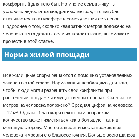
комфортный для него быт. Но многие семьи живут в
Право собственности
условиях недостатка квадратных метров, что пагубно
сказывается на атмосфере и самочувствии ее членов.
Исполнительное производство
Подробнее о том, сколько квадратных метров положено на
человека и что делать, если их недостаточно, вы сможете
Судопроизводство
прочесть в этой статье.
Защита прав потребителей
Норма жилой площади
Реклама
Все жилищные споры решаются с помощью установленных
законов в этой сфере. Норма жилья необходима для того,
чтобы люди могли разрешить свои конфликты при
расселении, продаже и имущественных спорах. Сколько кв.
метров на человека положено? Средняя цифра на человека
– 12 м². Однако, благодаря некоторым поправкам,
количество может изменяться как в большую, так и в
меньшую сторону. Многое зависит и места проживания
человека и уровня его благосостояния. Больше всего шансов