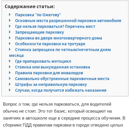
Содержание статьи:
Отказ от ответственности
Миграционное право
Парковка "по Ожегову"
Административное право
Основные места разрешенной парковки автомобиля
Где нельзя парковаться? Перечень мест
Запрещающие парковку
Пенсия, пособия и льготы
Парковка во дворе многоквартирного дома
Особенности парковки на тротуаре
Семейное право
Стоянка запрещена по четным/нечетным дням
месяца
Льготы и компенсации
Где припарковать мотоцикл
Стоянка или вынужденная остановка
Наследство и завещания
Правила парковки для инвалидов
Самовольно обустроенные парковочные места
Штрафы за неправильную парковку
Медицинское право
Случаи, когда получится избежать наказания
Уголовное право
Вопрос о том, где нельзя парковаться, для водителей
обычно не стоит. Это тот базис, который освещают на
Нотариат в РФ
занятиях в автошколе еще в середине процесса обучения. В
Земельное право
сборнике ПДД правилам парковки в городе отведено целых