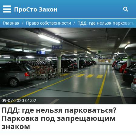
Меню
X
ПроСто Закон
Главная
Главная
Право собственности
ПДД: где нельзя парковат
Категории
Поиск
Страхование
О проекте
Документы
Контакты
Гражданское право
Сотрудничество
Жилищное право
09-07-2020 01:02
Размещение рекламы
Финансовое право
ПДД: где нельзя парковаться?
Парковка под запрещающим
Для правообладателей
Налоговое право
знаком
Условия предоставления информации
Трудовое право