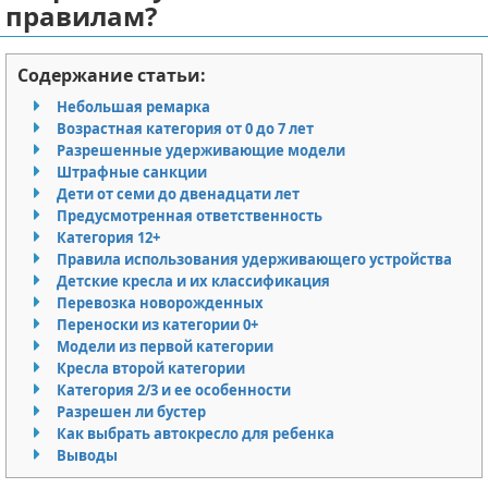
правилам?
Отказ от ответственности
Миграционное право
Содержание статьи:
Административное право
Небольшая ремарка
Пенсия, пособия и льготы
Возрастная категория от 0 до 7 лет
Разрешенные удерживающие модели
Штрафные санкции
Семейное право
Дети от семи до двенадцати лет
Предусмотренная ответственность
Льготы и компенсации
Категория 12+
Правила использования удерживающего устройства
Наследство и завещания
Детские кресла и их классификация
Перевозка новорожденных
Медицинское право
Переноски из категории 0+
Модели из первой категории
Кресла второй категории
Уголовное право
Категория 2/3 и ее особенности
Разрешен ли бустер
Нотариат в РФ
Как выбрать автокресло для ребенка
Выводы
Земельное право