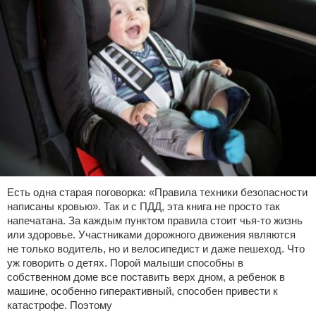
Есть одна старая поговорка: «Правила техники безопасности
написаны кровью». Так и с ПДД, эта книга не просто так
напечатана. За каждым пунктом правила стоит чья-то жизнь
или здоровье. Участниками дорожного движения являются
не только водитель, но и велосипедист и даже пешеход. Что
уж говорить о детях. Порой малыши способны в
собственном доме все поставить верх дном, а ребенок в
машине, особенно гиперактивный, способен привести к
катастрофе. Поэтому