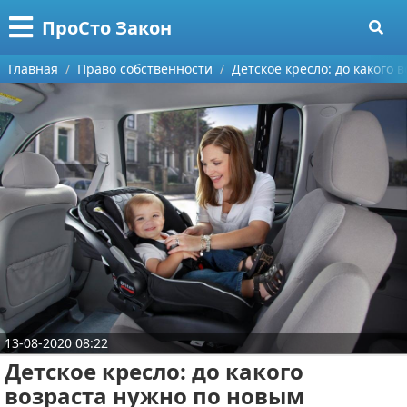
Меню
X
ПроСто Закон
Главная
Главная
Право собственности
Детское кресло: до какого
Категории
Поиск
Страхование
О проекте
Документы
Контакты
Гражданское право
Сотрудничество
Жилищное право
Размещение рекламы
Финансовое право
13-08-2020 08:22
Для правообладателей
Налоговое право
Детское кресло: до какого
Условия предоставления информации
Трудовое право
возраста нужно по новым