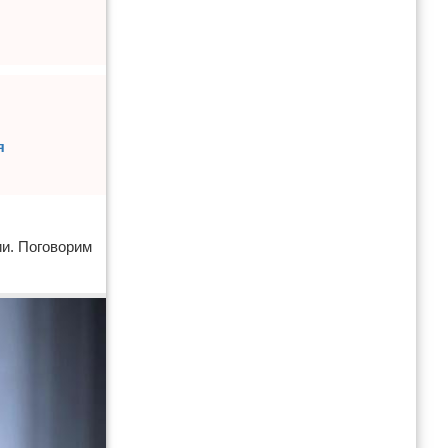
я
ии. Поговорим