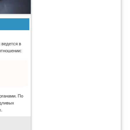
 ведется в
отношении:
рганами. По
едливых
х.