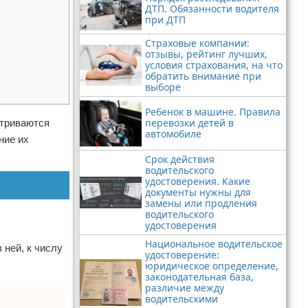
ДТП. Обязанности водителя
при ДТП
Страховые компании:
отзывы, рейтинг лучших,
условия страхования, на что
обратить внимание при
выборе
Ребенок в машине. Правила
перевозки детей в
атриваются
автомобиле
ние их
Срок действия
водительского
удостоверения. Какие
документы нужны для
замены или продления
водительского
удостоверения
Национальное водительское
ней, к числу
удостоверение:
юридическое определение,
законодательная база,
различие между
водительскими