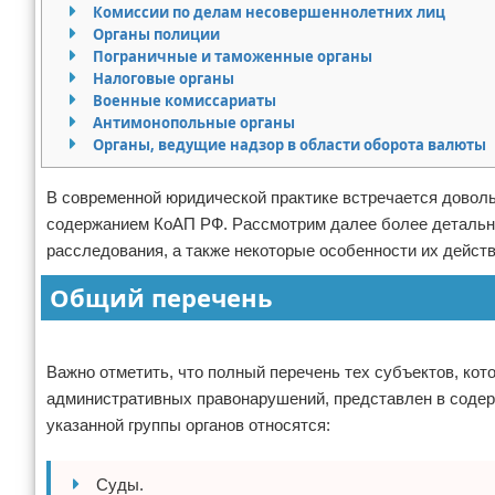
Комиссии по делам несовершеннолетних лиц
Право собственности
Органы полиции
Пограничные и таможенные органы
Налоговые органы
Исполнительное производство
Военные комиссариаты
Антимонопольные органы
Судопроизводство
Органы, ведущие надзор в области оборота валюты
Защита прав потребителей
В современной юридической практике встречается довол
содержанием КоАП РФ. Рассмотрим далее более детально 
расследования, а также некоторые особенности их действ
Общий перечень
Реклама
Важно отметить, что полный перечень тех субъектов, ко
административных правонарушений, представлен в содерж
указанной группы органов относятся:
Суды.