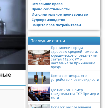
Земельное право
Право собственности
Исполнительное производство
Судопроизводство
Защита прав потребителей
Реклама
Последние статьи
Причинение вреда
здоровью средней тяжести:
юридическое определение,
статья 112 УК РФ и
наказание за причинение
вреда
нные
Цвета светофора, его
устройство и разновидности
Где написан номер
свидетельства ТС? Пример и
фото
Порядок расследования