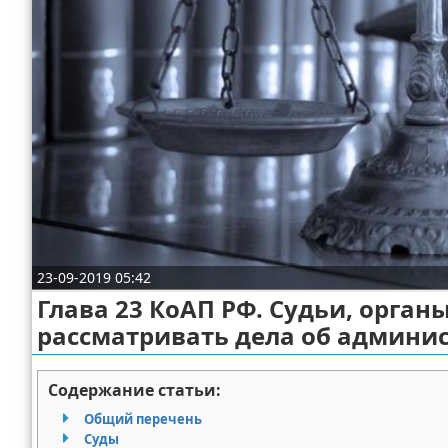
Отказ от ответственности
Миграционное право
Административное право
Пенсия, пособия и льготы
Семейное право
Льготы и компенсации
Наследство и завещания
23-09-2019 05:42
Медицинское право
Глава 23 КоАП РФ. Судьи, орга
рассматривать дела об админи
Уголовное право
Нотариат в РФ
Содержание статьи:
Общий перечень
Земельное право
Суды