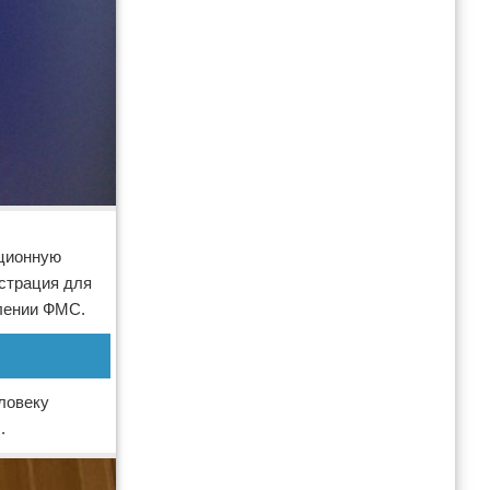
ационную
страция для
елении ФМС.
ловеку
.