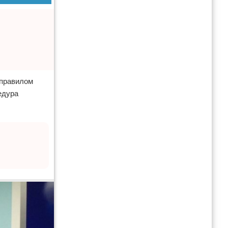
 правилом
едура