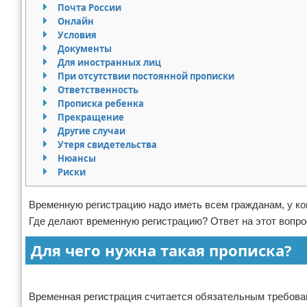
Почта России
Право собственности
Онлайн
Условия
Документы
Исполнительное производство
Для иностранных лиц
При отсутствии постоянной прописки
Судопроизводство
Ответственность
Прописка ребенка
Защита прав потребителей
Прекращение
Другие случаи
Утеря свидетельства
Нюансы
Риски
Временную регистрацию надо иметь всем гражданам, у ко
Где делают временную регистрацию? Ответ на этот вопро
Для чего нужна такая прописка?
Реклама
Временная регистрация считается обязательным требовани