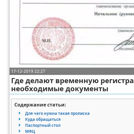
Отказ от ответственности
Миграционное право
Административное право
Пенсия, пособия и льготы
Семейное право
Льготы и компенсации
17-12-2019 22:27
Наследство и завещания
Где делают временную регистра
необходимые документы
Медицинское право
Уголовное право
Содержание статьи:
Для чего нужна такая прописка
Нотариат в РФ
Куда обращаться
Паспортный стол
Земельное право
МФЦ