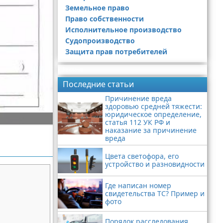
Земельное право
Право собственности
Исполнительное производство
Судопроизводство
Защита прав потребителей
Реклама
Последние статьи
Причинение вреда
здоровью средней тяжести:
юридическое определение,
статья 112 УК РФ и
наказание за причинение
вреда
Цвета светофора, его
устройство и разновидности
Где написан номер
свидетельства ТС? Пример и
фото
Порядок расследования