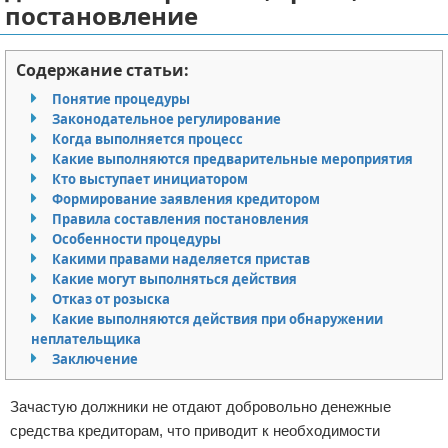
постановление
Отказ от ответственности
Миграционное право
Содержание статьи:
Административное право
Понятие процедуры
Пенсия, пособия и льготы
Законодательное регулирование
Когда выполняется процесс
Какие выполняются предварительные мероприятия
Семейное право
Кто выступает инициатором
Формирование заявления кредитором
Льготы и компенсации
Правила составления постановления
Особенности процедуры
Наследство и завещания
Какими правами наделяется пристав
Какие могут выполняться действия
Медицинское право
Отказ от розыска
Какие выполняются действия при обнаружении
неплательщика
Уголовное право
Заключение
Нотариат в РФ
Зачастую должники не отдают добровольно денежные
средства кредиторам, что приводит к необходимости
Земельное право