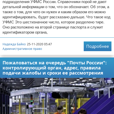
подразделения УФМС России. Справочники порой не дают
детальной информации о том, что он обозначает. Об этом, а
также о том, для чего он нужен и каким образом его можно
идентифицировать, будет рассказано дальше. Что такое код
УФМС Это шестизначное число, которое разделено тире.
Оно расположено на второй странице паспорта и служит
идентификатором органа,
Надежда Байко
25-11-2020 05:47
Подробнее
Административное право
Пожаловаться на очередь "Почты России":
контролирующий орган, адрес, правила
подачи жалобы и сроки ее рассмотрения