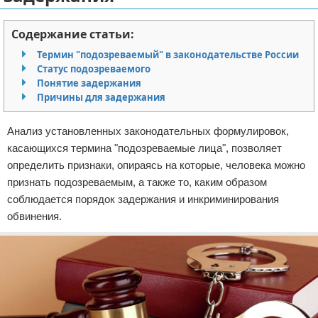
Отказ от ответственности
Миграционное право
Содержание статьи:
Административное право
Термин "подозреваемый" в законодательстве России
Статус подозреваемого
Пенсия, пособия и льготы
Понятие задержания
Причины для задержания
Семейное право
Анализ установленных законодательных формулировок,
Льготы и компенсации
касающихся термина "подозреваемые лица", позволяет
определить признаки, опираясь на которые, человека можно
Наследство и завещания
признать подозреваемым, а также то, каким образом
соблюдается порядок задержания и инкриминирования
Медицинское право
обвинения.
Уголовное право
Нотариат в РФ
Земельное право