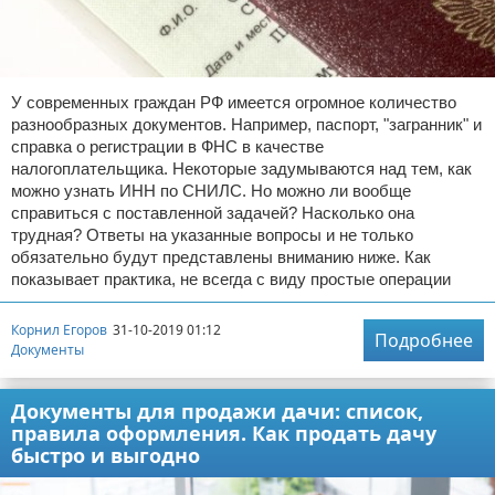
Отказ от ответственности
Миграционное право
Административное право
У современных граждан РФ имеется огромное количество
разнообразных документов. Например, паспорт, "загранник" и
Пенсия, пособия и льготы
справка о регистрации в ФНС в качестве
налогоплательщика. Некоторые задумываются над тем, как
Семейное право
можно узнать ИНН по СНИЛС. Но можно ли вообще
справиться с поставленной задачей? Насколько она
Льготы и компенсации
трудная? Ответы на указанные вопросы и не только
обязательно будут представлены вниманию ниже. Как
Наследство и завещания
показывает практика, не всегда с виду простые операции
Медицинское право
Корнил Егоров
31-10-2019 01:12
Подробнее
Документы
Уголовное право
Документы для продажи дачи: список,
Нотариат в РФ
правила оформления. Как продать дачу
быстро и выгодно
Земельное право